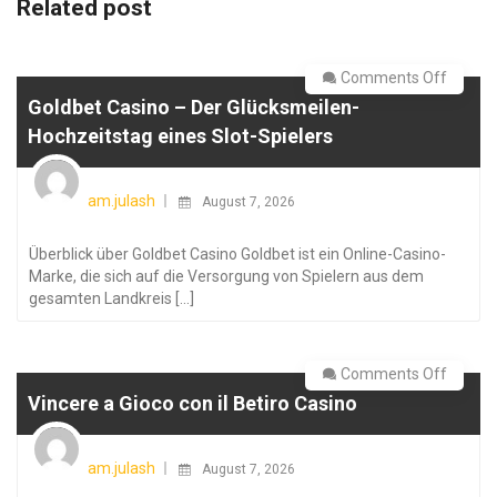
Related post
Comments Off
Goldbet Casino – Der Glücksmeilen-
Hochzeitstag eines Slot-Spielers
am.julash
August 7, 2026
Überblick über Goldbet Casino Goldbet ist ein Online-Casino-
Marke, die sich auf die Versorgung von Spielern aus dem
gesamten Landkreis [...]
Comments Off
Vincere a Gioco con il Betiro Casino
am.julash
August 7, 2026