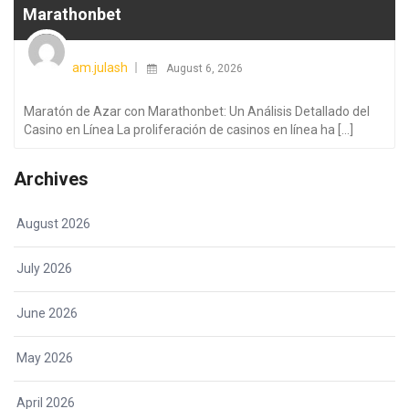
Marathonbet
am.julash
August 6, 2026
Maratón de Azar con Marathonbet: Un Análisis Detallado del
Casino en Línea La proliferación de casinos en línea ha [...]
Archives
August 2026
July 2026
June 2026
May 2026
April 2026