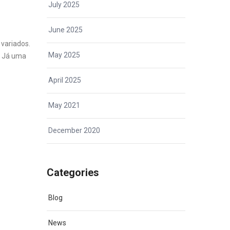
July 2025
June 2025
 variados.
May 2025
. Já uma
April 2025
May 2021
December 2020
Categories
Blog
News