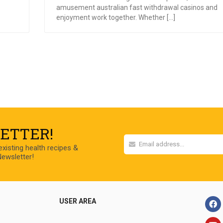
amusement australian fast withdrawal casinos and
enjoyment work together. Whether [...]
ETTER!
xisting health recipes &
Newsletter!
USER AREA