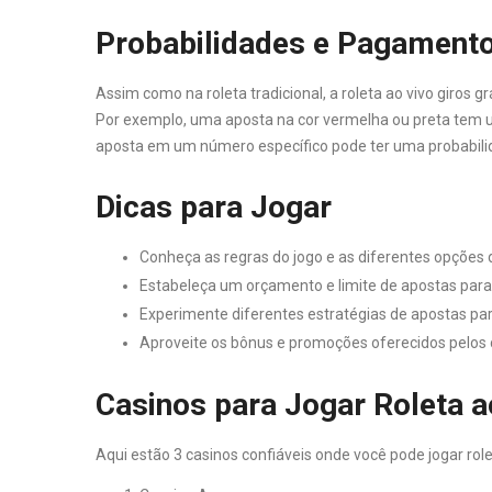
Probabilidades e Pagament
Assim como na roleta tradicional, a roleta ao vivo giros
Por exemplo, uma aposta na cor vermelha ou preta tem
aposta em um número específico pode ter uma probabilid
Dicas para Jogar
Conheça as regras do jogo e as diferentes opções
Estabeleça um orçamento e limite de apostas par
Experimente diferentes estratégias de apostas pa
Aproveite os bônus e promoções oferecidos pelos 
Casinos para Jogar Roleta a
Aqui estão 3 casinos confiáveis onde você pode jogar rolet