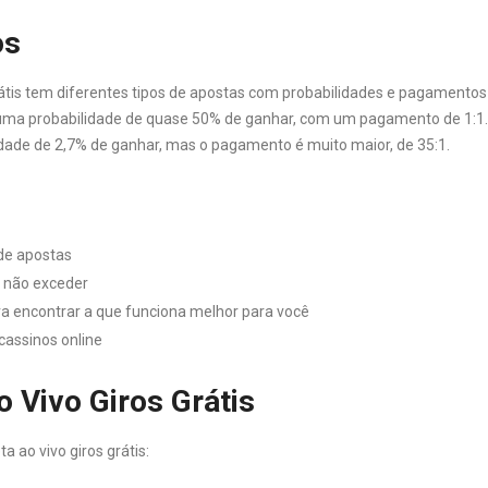
os
 grátis tem diferentes tipos de apostas com probabilidades e pagamentos
 uma probabilidade de quase 50% de ganhar, com um pagamento de 1:1
ade de 2,7% de ganhar, mas o pagamento é muito maior, de 35:1.
 de apostas
a não exceder
ra encontrar a que funciona melhor para você
cassinos online
o Vivo Giros Grátis
a ao vivo giros grátis: