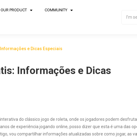
OUR PRODUCT
COMMUNITY
: Informações e Dicas Especiais
átis: Informações e Dicas
interativa do clássico jogo de roleta, onde os jogadores podem desfruta
 anos de experiência jogando online, posso dizer que esta é uma das o
rtigo, vou compartilhar informações
atualizadas sobre como jogar, as v