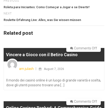
PREVIOUS
Roleta para Iniciantes: Como Começar a Jogar e se Divertir!
NEXT
Roulette Erfahrung Live: Alles, was Sie wissen müssen
Related post
Comments Off
Vincere a Gioco con il Betiro Casino
am.julash
August 7, 2026
Il mondo dei casinò online è un luogo di grande varietà e scelta,
dove gli utenti possono trovare una [...]
Comments Off
Online Casinos Ranked: A Comprehensive Guide