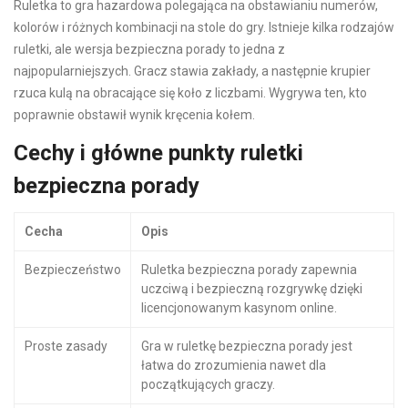
Ruletka to gra hazardowa polegająca na obstawianiu numerów,
kolorów i różnych kombinacji na stole do gry. Istnieje kilka rodzajów
ruletki, ale wersja bezpieczna porady to jedna z
najpopularniejszych. Gracz stawia zakłady, a następnie krupier
rzuca kulą na obracające się koło z liczbami. Wygrywa ten, kto
poprawnie obstawił wynik kręcenia kołem.
Cechy i główne punkty ruletki
bezpieczna porady
Cecha
Opis
Bezpieczeństwo
Ruletka bezpieczna porady zapewnia
uczciwą i bezpieczną rozgrywkę dzięki
licencjonowanym kasynom online.
Proste zasady
Gra w ruletkę bezpieczna porady jest
łatwa do zrozumienia nawet dla
początkujących graczy.