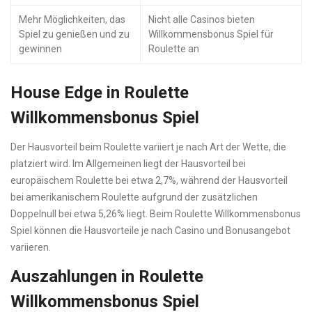
Mehr Möglichkeiten, das
Nicht alle Casinos bieten
Spiel zu genießen und zu
Willkommensbonus Spiel für
gewinnen
Roulette an
House Edge in Roulette
Willkommensbonus Spiel
Der Hausvorteil beim Roulette variiert je nach Art der Wette, die
platziert wird. Im Allgemeinen liegt der Hausvorteil bei
europäischem Roulette bei etwa 2,7%, während der Hausvorteil
bei amerikanischem Roulette aufgrund der zusätzlichen
Doppelnull bei etwa 5,26% liegt. Beim Roulette Willkommensbonus
Spiel können die Hausvorteile je nach Casino und Bonusangebot
variieren.
Auszahlungen in Roulette
Willkommensbonus Spiel