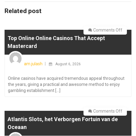
Related post
Comments Off
Top Online Online Casinos That Accept
Mastercard
am.julash
August 6, 2026
Online casinos have acquired tremendous appeal throughout
the years, giving a practical and awesome method to enjoy
gambling establishment [...]
Comments Off
Atlantis Slots, het Verborgen Fortuin van de
Oceaan