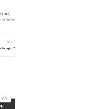
 Hilfe,
 das Beste
NEXT
 changing?
 Off
ng