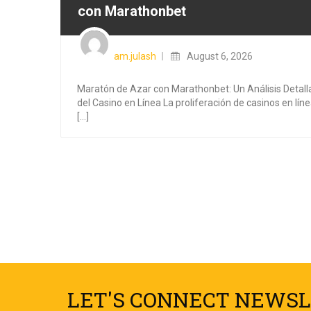
con Marathonbet
am.julash
August 6, 2026
Maratón de Azar con Marathonbet: Un Análisis Detal
del Casino en Línea La proliferación de casinos en lín
[...]
LET'S CONNECT NEWSL