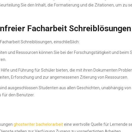
 Beurteilung Sie den Inhalt, die Formatierung und die Zitationen, um zu s
enfreier Facharbeit Schreiblösungen
 Facharbeit Schreiblösungen, einschließlich:
iten und Ressourcen können Sie bei der Forschungstätigkeit und beim 
ren.
 Hilfe und Führung für Schüler bieten, die mit ihren Dokumenten Probl
gkeiten, Erforschung und zur angemessenen Zitierung von Ressourcen.
 sind ausgeschlossen Studenten aus allen Geschichten, unabhängig von 
is für den Benutzer.
ösungen
ghostwriter bachelorarbeit
eine wertvolle Quelle für Lernende se
 Dienste stellen zur Verfügung Zugang zu vorgefertigten Arbeiten,