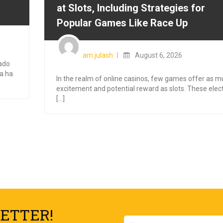
at Slots, Including Strategies for
Popular Games Like Race Up
am.julash
August 6, 2026
lado
ea ha
In the realm of online casinos, few games offer as 
excitement and potential reward as slots. These elec
[...]
ETTER!