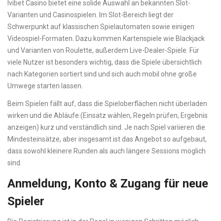
Ivibet Casino bietet eine solide Auswahl an bekannten Slot-
Varianten und Casinospielen. Im Slot-Bereich liegt der
Schwerpunkt auf klassischen Spielautomaten sowie einigen
Videospiel-Formaten. Dazu kommen Kartenspiele wie Blackjack
und Varianten von Roulette, außerdem Live-Dealer-Spiele. Für
viele Nutzer ist besonders wichtig, dass die Spiele übersichtlich
nach Kategorien sortiert sind und sich auch mobil ohne große
Umwege starten lassen.
Beim Spielen fällt auf, dass die Spieloberflächen nicht überladen
wirken und die Abläufe (Einsatz wählen, Regeln prüfen, Ergebnis
anzeigen) kurz und verständlich sind. Je nach Spiel variieren die
Mindesteinsätze, aber insgesamt ist das Angebot so aufgebaut,
dass sowohl kleinere Runden als auch längere Sessions möglich
sind.
Anmeldung, Konto & Zugang für neue
Spieler