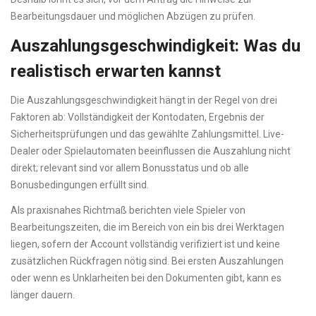
Bearbeitungsdauer und möglichen Abzügen zu prüfen.
Auszahlungsgeschwindigkeit: Was du
realistisch erwarten kannst
Die Auszahlungsgeschwindigkeit hängt in der Regel von drei
Faktoren ab: Vollständigkeit der Kontodaten, Ergebnis der
Sicherheitsprüfungen und das gewählte Zahlungsmittel. Live-
Dealer oder Spielautomaten beeinflussen die Auszahlung nicht
direkt; relevant sind vor allem Bonusstatus und ob alle
Bonusbedingungen erfüllt sind.
Als praxisnahes Richtmaß berichten viele Spieler von
Bearbeitungszeiten, die im Bereich von ein bis drei Werktagen
liegen, sofern der Account vollständig verifiziert ist und keine
zusätzlichen Rückfragen nötig sind. Bei ersten Auszahlungen
oder wenn es Unklarheiten bei den Dokumenten gibt, kann es
länger dauern.