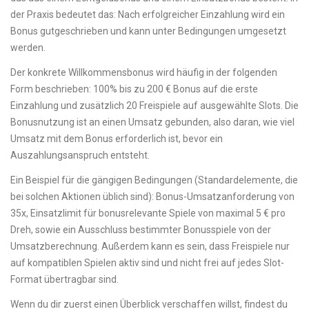
der Praxis bedeutet das: Nach erfolgreicher Einzahlung wird ein
Bonus gutgeschrieben und kann unter Bedingungen umgesetzt
werden.
Der konkrete Willkommensbonus wird häufig in der folgenden
Form beschrieben: 100% bis zu 200 € Bonus auf die erste
Einzahlung und zusätzlich 20 Freispiele auf ausgewählte Slots. Die
Bonusnutzung ist an einen Umsatz gebunden, also daran, wie viel
Umsatz mit dem Bonus erforderlich ist, bevor ein
Auszahlungsanspruch entsteht.
Ein Beispiel für die gängigen Bedingungen (Standardelemente, die
bei solchen Aktionen üblich sind): Bonus-Umsatzanforderung von
35x, Einsatzlimit für bonusrelevante Spiele von maximal 5 € pro
Dreh, sowie ein Ausschluss bestimmter Bonusspiele von der
Umsatzberechnung. Außerdem kann es sein, dass Freispiele nur
auf kompatiblen Spielen aktiv sind und nicht frei auf jedes Slot-
Format übertragbar sind.
Wenn du dir zuerst einen Überblick verschaffen willst, findest du