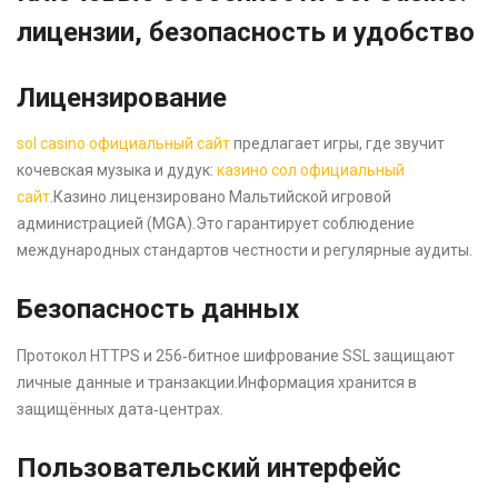
лицензии, безопасность и удобство
Лицензирование
sol casino официальный сайт
предлагает игры, где звучит
кочевская музыка и дудук:
казино сол официальный
сайт
.Казино лицензировано Мальтийской игровой
администрацией (MGA).Это гарантирует соблюдение
международных стандартов честности и регулярные аудиты.
Безопасность данных
Протокол HTTPS и 256‑битное шифрование SSL защищают
личные данные и транзакции.Информация хранится в
защищённых дата‑центрах.
Пользовательский интерфейс