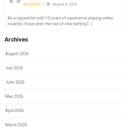
am.julash
August 8, 2026
As a copywriter with 15 years of experience playing online
roulette, I have seen the rise of new betting [...]
Archives
August 2026
July 2026
June 2026
May 2026
April 2026
March 2026