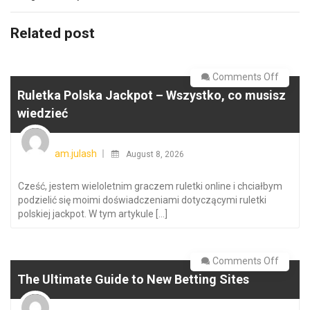
Related post
Comments Off
Ruletka Polska Jackpot – Wszystko, co musisz
wiedzieć
am.julash
August 8, 2026
Cześć, jestem wieloletnim graczem ruletki online i chciałbym
podzielić się moimi doświadczeniami dotyczącymi ruletki
polskiej jackpot. W tym artykule [...]
Comments Off
The Ultimate Guide to New Betting Sites