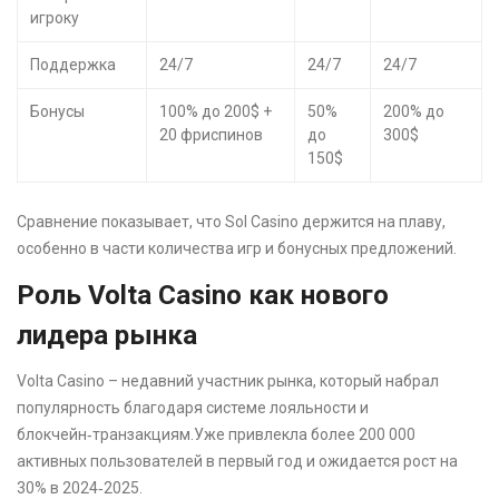
игроку
Поддержка
24/7
24/7
24/7
Бонусы
100% до 200$ +
50%
200% до
20 фриспинов
до
300$
150$
Сравнение показывает, что Sol Casino держится на плаву,
особенно в части количества игр и бонусных предложений.
Роль Volta Casino как нового
лидера рынка
Volta Casino – недавний участник рынка, который набрал
популярность благодаря системе лояльности и
блокчейн‑транзакциям.Уже привлекла более 200 000
активных пользователей в первый год и ожидается рост на
30% в 2024‑2025.