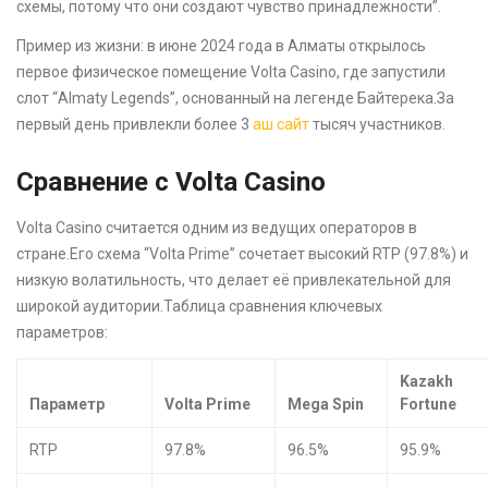
схемы, потому что они создают чувство принадлежности”.
Пример из жизни: в июне 2024 года в Алматы открылось
первое физическое помещение Volta Casino, где запустили
слот “Almaty Legends”, основанный на легенде Байтерека.За
первый день привлекли более 3
аш сайт
тысяч участников.
Сравнение с Volta Casino
Volta Casino считается одним из ведущих операторов в
стране.Его схема “Volta Prime” сочетает высокий RTP (97.8%) и
низкую волатильность, что делает её привлекательной для
широкой аудитории.Таблица сравнения ключевых
параметров:
Kazakh
Параметр
Volta Prime
Mega Spin
Fortune
RTP
97.8%
96.5%
95.9%