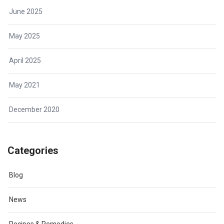
June 2025
May 2025
April 2025
May 2021
December 2020
Categories
Blog
News