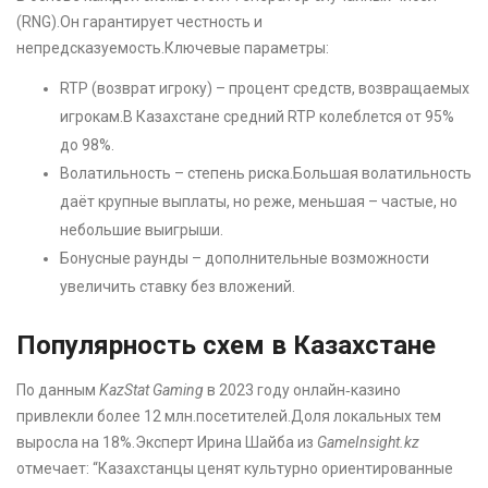
(RNG).Он гарантирует честность и
непредсказуемость.Ключевые параметры:
RTP (возврат игроку) – процент средств, возвращаемых
игрокам.В Казахстане средний RTP колеблется от 95%
до 98%.
Волатильность – степень риска.Большая волатильность
даёт крупные выплаты, но реже, меньшая – частые, но
небольшие выигрыши.
Бонусные раунды – дополнительные возможности
увеличить ставку без вложений.
Популярность схем в Казахстане
По данным
KazStat Gaming
в 2023 году онлайн‑казино
привлекли более 12 млн.посетителей.Доля локальных тем
выросла на 18%.Эксперт Ирина Шайба из
GameInsight.kz
отмечает: “Казахстанцы ценят культурно ориентированные