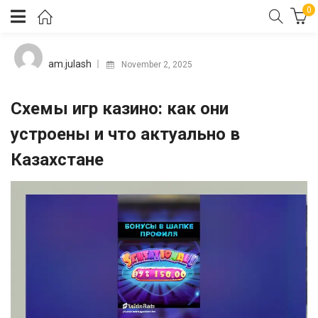
0
am.julash
November 2, 2025
Схемы игр казино: как они
устроены и что актуально в
Казахстане