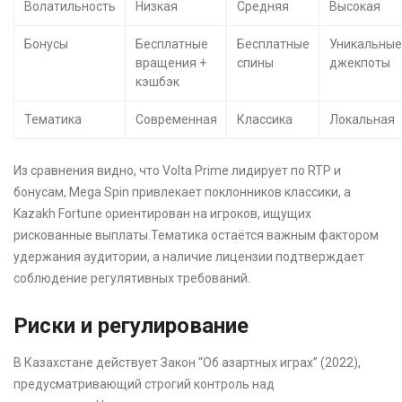
Волатильность
Низкая
Средняя
Высокая
Бонусы
Бесплатные
Бесплатные
Уникальные
вращения +
спины
джекпоты
кэшбэк
Тематика
Современная
Классика
Локальная
Из сравнения видно, что Volta Prime лидирует по RTP и
бонусам, Mega Spin привлекает поклонников классики, а
Kazakh Fortune ориентирован на игроков, ищущих
рискованные выплаты.Тематика остаётся важным фактором
удержания аудитории, а наличие лицензии подтверждает
соблюдение регулятивных требований.
Риски и регулирование
В Казахстане действует Закон “Об азартных играх” (2022),
предусматривающий строгий контроль над