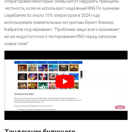
операторами.Некоторые схемы могут нарушать принципы
честности, если не используют надёжный RNG.По оценкам
LegalGames.kz
около 15% операторов в 2024 году
использовали сомнительные алгоритмы.Юрист Алишер
Кайратов подчёркивает: “Проблема чаще всего возникает
из‑за недостаточного тестирования RNG перед запуском
новых схем”.