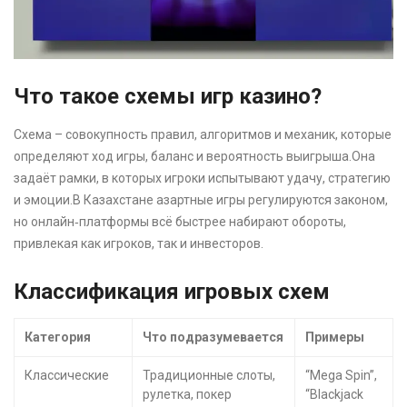
Что такое схемы игр казино?
Схема – совокупность правил, алгоритмов и механик, которые
определяют ход игры, баланс и вероятность выигрыша.Она
задаёт рамки, в которых игроки испытывают удачу, стратегию
и эмоции.В Казахстане азартные игры регулируются законом,
но онлайн‑платформы всё быстрее набирают обороты,
привлекая как игроков, так и инвесторов.
Классификация игровых схем
Категория
Что подразумевается
Примеры
Классические
Традиционные слоты,
“Mega Spin”,
рулетка, покер
“Blackjack